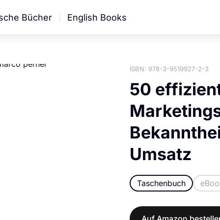
sche Bücher
English Books
ISBN: 978-3-9519927-2-3
50 effizie
Marketings
Bekannthei
Umsatz
Taschenbuch
eBoo
Auf Amazon bestelle