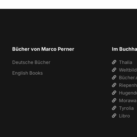
Bücher von Marco Perner
Im Buchha
Deutsche Bücher
Thalia
Weltbild
English Books
Bücher.
Riepenh
Hugend
Morawa
Tyrolia
Libro